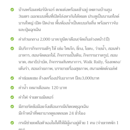
บ้านพร้อมเฟอร์นิเจอร์ ตกแต่งพร้อมเข้าอยู่ เพดานบ้านสูง
3เมตร ออกแบบพื้นที่เปิดโล่งหากันได้หมด ประตูเป็นบานสไลด์
บานใหญ่ เปิด-ปิดง่าย พื้นห้องน้ำเป็นแบบกันลื่น พร้อมราวจับ
และปุ่มฉุกเฉิน
ค่าส่วนกลาง 2,000 บาท/ยูนิต/เดือน(จัดเก็บล่วงหน้า1ปี)
มีบริการกิจกรรมดีๆ ให้ เช่น ไทเก๊ก, ซี่กง, โยคะ, ว่ายน้ำ, สอนทำ
อาหาร, สอนจัดดอกไม้, กิจกรรมปั้นดิน, กิจกรรมวาดรูป, สอน
นวด, สมาธิบำบัด, กิจกรรมสันทนาการ, Walk Rally, ร้องเพลง/
เต้นรำ, สอนถ่ายภาพ, บรรยายเรื่องสุขภาพ, สนามพัตต์กอล์ฟ
ค่าซ่อมแซม ล้างเครื่องปรับอากาศ ปีละ3,000บาท
ค่าน้ำ เหมาเดือนละ 120 บาท
ค่าไฟ จ่ายตามมิเตอร์
มีสายรัดข้อมือแจ้งเตือนกรณีเกิดเหตุฉุกเฉิน
มีเจ้าหน้าที่พยาบาลดูแลตลอด 24 ชั่วโมง
กรณีช่วยเหลือตัวเองไม่ได้ให้มีผู้มาอยู่ด้วย 1 คน (จ่ายเรทพัก 1
คน)